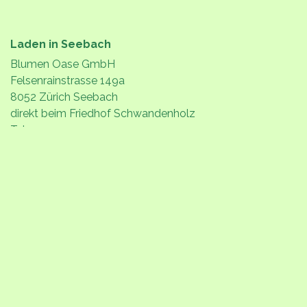
Laden in Seebach
Blumen Oase GmbH
Felsenrainstrasse 149a
8052 Zürich Seebach
direkt beim Friedhof Schwandenholz
Tel. +41 44 310 22 77
laden@blumen-oase.ch
Büro in Baltenswil
Korrespondenz Adresse
Blumen Oase GmbH
Holzacherweg 4
8303 Baltenswil
Tel. +41 43 266 06 23
buero@blumen-oase.ch